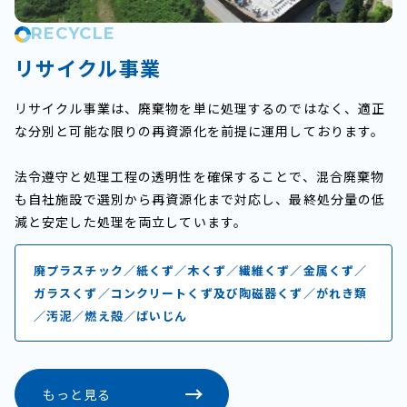
RECYCLE
リサイクル事業
リサイクル事業は、廃棄物を単に処理するのではなく、適正
な分別と可能な限りの再資源化を前提に運用しております。
法令遵守と処理工程の透明性を確保することで、混合廃棄物
も自社施設で選別から再資源化まで対応し、最終処分量の低
減と安定した処理を両立しています。
廃プラスチック／紙くず／木くず／繊維くず／金属くず／
ガラスくず／コンクリートくず及び陶磁器くず／がれき類
／汚泥／燃え殻／ばいじん
もっと見る