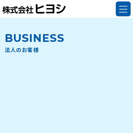
法人のお客様
BUSINESS
法人のお客様トップ
個人のお客様
法人のお客様
解体工事事業
個人のお客様トップ
会社案内
リサイクル事業
解体工事
ヒヨシについて
採用情報
資材販売
木製不用品回収・処分
代表挨拶
採用情報
バイオマス燃料
庭木の回収・処分
理念・方針
仕事を知る
その他の事業
解体実績
会社情報
データで知る
解体実績
ご依頼・お問い合わせ
許可一覧
インタビュー
ご依頼・お問い合わせ
持ち込みカレンダー
新着情報
福利厚生
持ち込みカレンダー