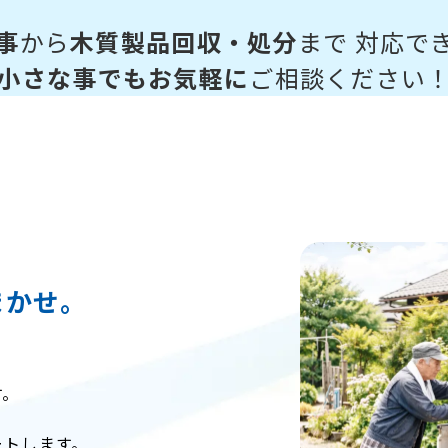
事
から
木質製品回収・処分
まで
対応で
小さな事でもお気軽に
ご相談ください
まかせ。
す。
ートします。