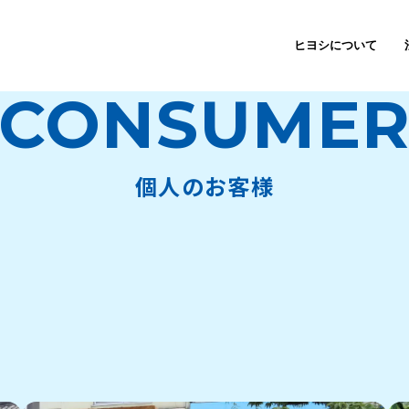
ヒヨシについて
CONSUME
解体工事事業
解体工事
代表挨拶
仕事を知る
個人のお客様
リサイクル事業
木製不用品回収・処分
理念・方針
データで知る
資材販売
庭木の回収・処分
会社情報
インタビュー
バイオマス燃料
許可一覧
福利厚生
その他の事業
よくある質問