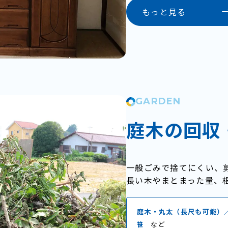
もっと見る
GARDEN
庭木の回収
一般ごみで捨てにくい、
長い木やまとまった量、
庭木・丸太（長尺も可能）
笹
など