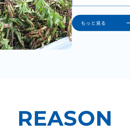
もっと見る
水
木
金
土
1
REASON
5
6
7
8
2
13
14
15