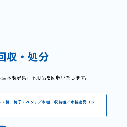
回収・処分
大型木製家具、不用品を回収いたします。
ル・机／椅子・ベンチ／本棚・収納棚／木製建具（ド