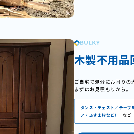
BULKY
木製不用品
ご自宅で処分にお困りの
まずはお見積もりから。
タンス・チェスト／テーブ
ア・ふすま枠など）
など