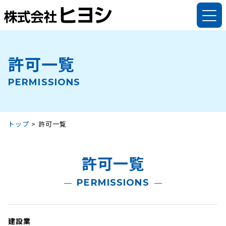
許可一覧
法人のお客様
法人のお客様トップ
個人のお客様
PERMISSIONS
解体工事事業
個人のお客様トップ
会社案内
リサイクル事業
解体工事
ヒヨシについて
採用情報
トップ
>
許可一覧
資材販売
木製不用品回収・処分
代表挨拶
採用情報
バイオマス燃料
庭木の回収・処分
理念・方針
許可一覧
仕事を知る
その他の事業
解体実績
会社情報
データで知る
PERMISSIONS
解体実績
ご依頼・お問い合わせ
許可一覧
インタビュー
ご依頼・お問い合わせ
持ち込みカレンダー
新着情報
福利厚生
建設業
持ち込みカレンダー