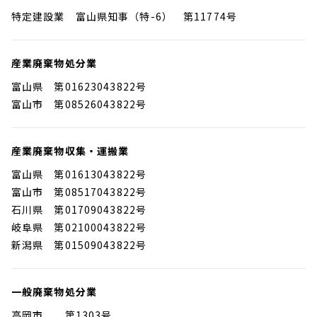
ご依頼・お問い合わせ
よくある質問
特定建設業 富山県知事（特-6） 第11774号
募集要項
応募方法・エントリー
産業廃棄物処分業
富山県 第01623043822号
富山市 第08526043822号
産業廃棄物収集・運搬業
富山県 第01613043822号
富山市 第08517043822号
石川県 第01709043822号
岐阜県 第02100043822号
新潟県 第01509043822号
一般廃棄物処分業
高岡市 第1303号