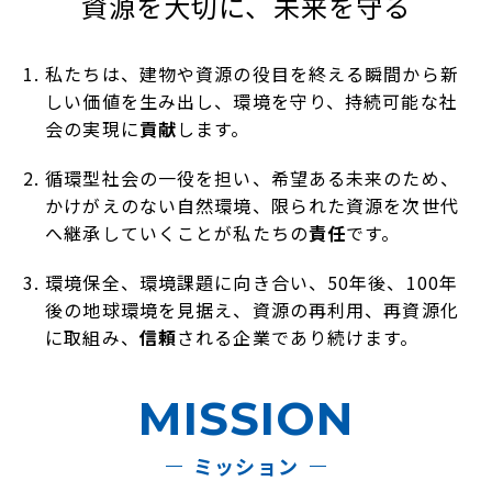
資源を大切に、未来を守る
ご依頼・お問い合わせ
よくある質問
募集要項
私たちは、建物や資源の役目を終える瞬間から新
応募方法・エントリー
しい価値を生み出し、環境を守り、持続可能な社
会の実現に
貢献
します。
循環型社会の一役を担い、希望ある未来のため、
かけがえのない自然環境、限られた資源を次世代
へ継承していくことが私たちの
責任
です。
環境保全、環境課題に向き合い、50年後、100年
後の地球環境を見据え、資源の再利用、再資源化
に取組み、
信頼
される企業であり続けます。
MISSION
ミッション