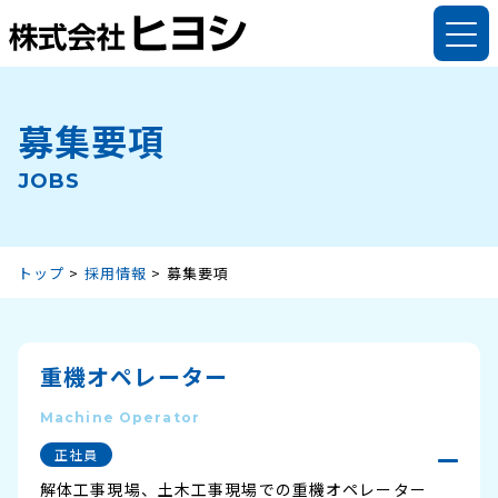
募集要項
法人のお客様
法人のお客様トップ
個人のお客様
JOBS
解体工事事業
個人のお客様トップ
会社案内
リサイクル事業
解体工事
ヒヨシについて
採用情報
トップ
>
採用情報
>
募集要項
資材販売
木製不用品回収・処分
代表挨拶
採用情報
バイオマス燃料
庭木の回収・処分
理念・方針
仕事を知る
その他の事業
重機オペレーター
解体実績
会社情報
データで知る
解体実績
ご依頼・お問い合わせ
Machine Operator
許可一覧
インタビュー
ご依頼・お問い合わせ
正社員
持ち込みカレンダー
新着情報
福利厚生
解体工事現場、土木工事現場での重機オペレーター
持ち込みカレンダー