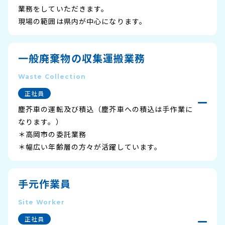
ご依頼・お問い合わせ
よくある質問
業務をしていただきます。
現場の範囲は県内が中心になります。
募集要項
応募方法・エントリー
一般廃棄物の収集運搬業務
Waste Collection
正社員
塵芥車の運転及び積込（塵芥車への積込は手作業に
なります。）
＊高岡市の委託業務
＊幅広い年齢層の方々が活躍しています。
手元作業員
Site Worker
正社員