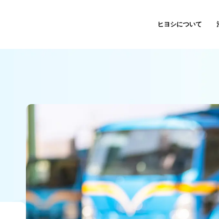
ヒヨシについて
解体工事事業
解体工事
代表挨拶
仕事を知る
リサイクル事業
木製不用品回収・処分
理念・方針
データで知る
資材販売
庭木の回収・処分
会社情報
インタビュー
バイオマス燃料
許可一覧
福利厚生
その他の事業
よくある質問