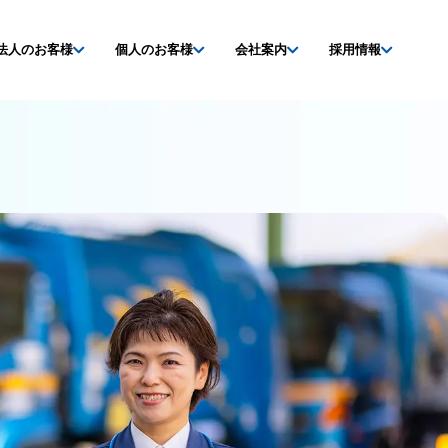
法人のお客様
個人のお客様
会社案内
採用情報
解体実績
解体実績
新着情報
募集要項
ご依頼・お問い合わせ
ご依頼・お問い合わせ
ご依頼・お問い合わせ
応募方法・エントリー
持ち込みカレンダー
持ち込みカレンダー